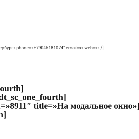
Петербург» phone=»+79045181074″ email=»» web=»» /]
fourth]
t_sc_one_fourth]
id=»8911″ title=»На модальное окно»]
h]