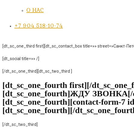
О НАС
+7 904 518-10-74
[dt_sc_one_third first][dt_sc_contact_box title=»» street=»Санкт-
[dt_social title=»» /]
[/dt_sc_one_third][dt_sc_two_third ]
[dt_sc_one_fourth first][/dt_sc_one_
[dt_sc_one_fourth]ЖДУ ЗВОНКА[/d
[dt_sc_one_fourth][contact-form-7 
[dt_sc_one_fourth][/dt_sc_one_fourt
[/dt_sc_two_third]